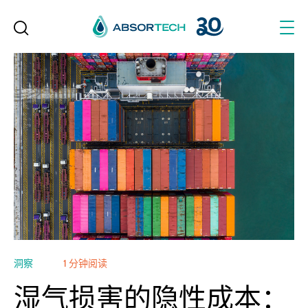
Skip
to
content
洞察
1 分钟阅读
湿气损害的隐性成本：