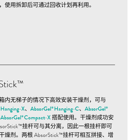
，使用拆卸后可通过回收计划再利用。
Stick™
箱内无梯子的情况下高效安装干燥剂，可与
Hanging-X
、
AbsorGel
Hanging-C
、
AbsorGel
®
®
®
和
AbsorGel
Compact-X
搭配使用。干燥剂成功安
®
sorStick™挂杆可与其分离，因此一根挂杆即可
燥剂。两根 AbsorStick™挂杆可相互拼接、增