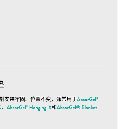
垫
剂安装牢固、位置不变，通常用于
AbsorGel
®
C
、
AbsorGel
Hanging-X
和
AbsorGel® Blanket-
®