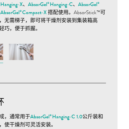
Hanging-X
、
AbsorGel
Hanging-C
、
AbsorGel
®
®
®
和
AbsorGel
Compact-X
搭配使用。AbsorStick™可
®
，无需梯子，即可将干燥剂安装到集装箱高
轻巧，便于抓握。
环
成，通常用于
AbsorGel
Hanging-C 1.0
公斤装和
®
，使干燥剂可灵活安装。