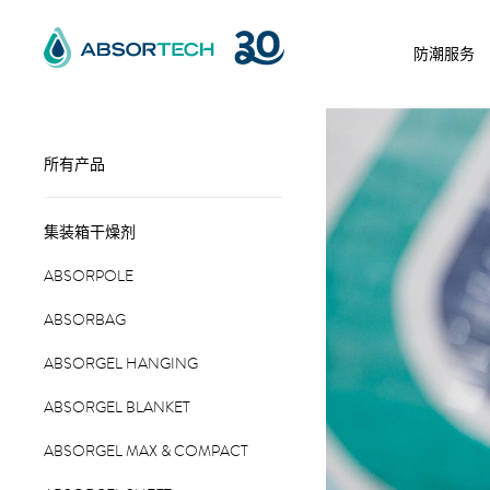
Skip
to
防潮服务
content
所有产品
集装箱干燥剂
ABSORPOLE
ABSORBAG
ABSORGEL HANGING
ABSORGEL BLANKET
ABSORGEL MAX & COMPACT