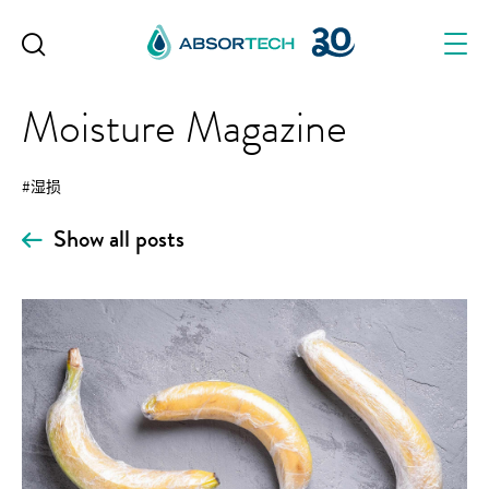
Skip
to
content
Moisture Magazine
#湿损
Show all posts