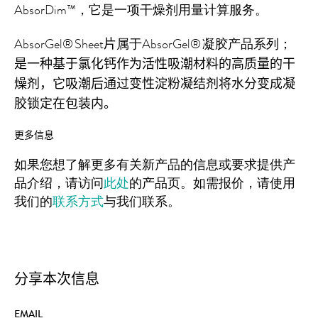
AbsorDim™
，
它是
一项
干燥剂
用量计算
服务。
AbsorGel
®
Sheet
片
属于
AbsorGel
®
凝胶
产品系列；
是一种基于氯化钙作为活性
吸潮材料的
高质量的干
燥剂，它吸潮后
通过变性淀粉
凝结剂将水分变成凝
胶
锁定
在包装内。
更多信息
如果您想了解更多有关新产品的信息或要求提供产
品介绍，请访问
此处
的产品页。如需报价，请使用
我们的
联系方式
与
我们联系
。
分享本次信息
EMAIL