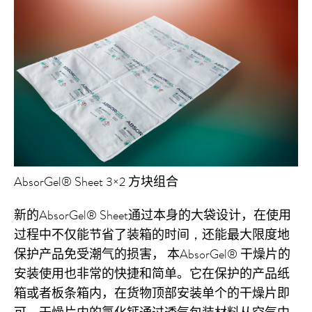
AbsorGel® Sheet 3×2 方块组合
新的
AbsorGel
® Sheet
通过本身的大袋设计，在使用
过程中不仅能
节省了装箱的时间
，
还能最大限度地
保护产品免受潮气的损害，
本
AbsorGel®
干燥片
的
安装使用也非常的快捷和简单。它在保护的产品纸
箱或者板条箱内，
在
货物顶部安装单个的干燥
片即