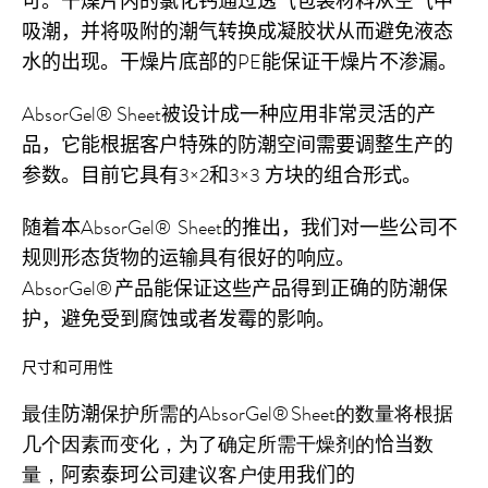
可
。干燥
片
内的氯化钙通过透气包装材料从空气中
吸潮，并将吸附的潮气转换成凝胶状从而避免液态
水的出现。干燥片底部的PE能保证干燥片不渗漏。
AbsorGel®
Sheet
被设计成一种
应用
非常灵活的产
品，它
能根据客户
特殊的
防潮空间
需要
调整生产
的
参数
。目前它具有
3×2
和
3×3
方块
的组合形式。
随着本
AbsorGel
®
Sheet
的推出，
我们
对一些公司
不
规则
形态
货物
的运输
具有很好的
响应。
AbsorGel
®
产品能保证这些产品
得到正确的防潮保
护，避免受到
腐蚀或者发霉的
影响。
尺寸和可用性
最佳
防潮
保护所需的
AbsorGel
®
Sheet
的数量将根据
几个因素而变化
，
为了确定所需干燥剂的
恰当
数
量，
阿索泰珂公司
建议客户使用
我们的