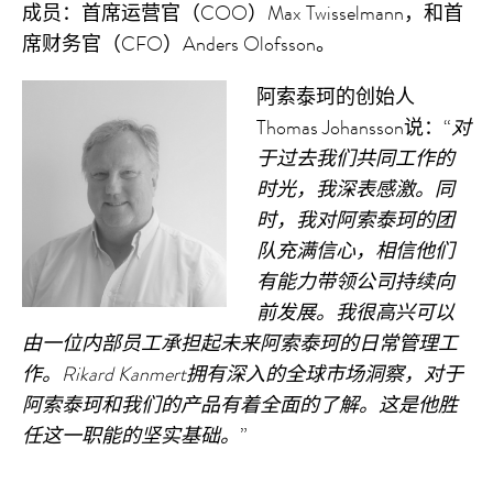
成员：首席运营官（COO）Max Twisselmann，和首
席财务官（CFO）Anders Olofsson。
阿索泰珂的创始人
Thomas Johansson说：“
对
于过去我们共同工作的
时光，我深表感激。同
时，我对阿索泰珂的团
队充满信心，相信他们
有能力带领公司持续向
前发展。我很高兴可以
由一位内部员工承担起未来阿索泰珂的日常管理工
作。
Rikard Kanmert
拥有深入的全球市场洞察，对于
阿索泰珂和我们的产品有着全面的了解。这是他胜
任这一职能的坚实基础。
”