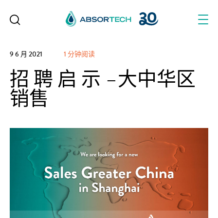
Skip
to
content
9 6 月 2021
1 分钟阅读
招 聘 启 示 –大中华区
销售