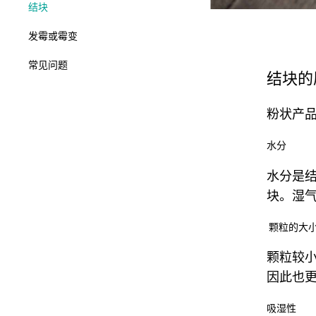
结块
发霉或霉变
常见问题
结块的
粉状产
水分
水分是
块。湿
颗粒的大
颗粒较
因此也
吸湿性