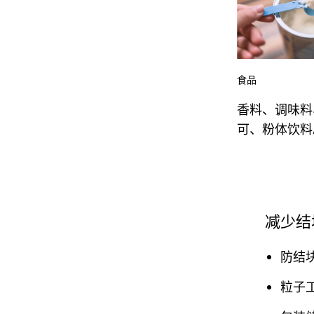
食品
香料、调味料
可、粉体饮料
减少结
防结
粒子