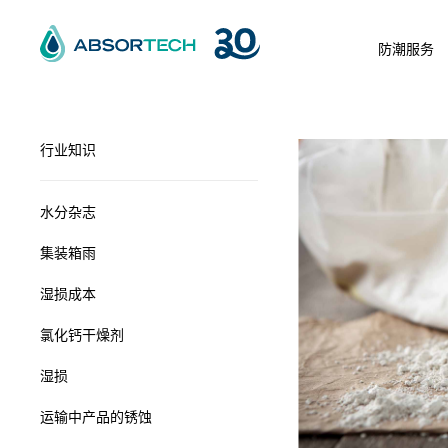
Skip
to
防潮服务
content
行业知识
水分杂志
集装箱雨
湿损成本
氯化钙干燥剂
湿损
运输中产品的锈蚀