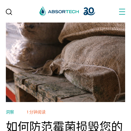
Skip
to
content
洞察
1 分钟阅读
如何防范霉菌损毁您的