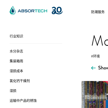
Skip
to
防潮服务
content
Mo
行业知识
水分杂志
#环境
集装箱雨
Show
湿损成本
氯化钙干燥剂
湿损
运输中产品的锈蚀